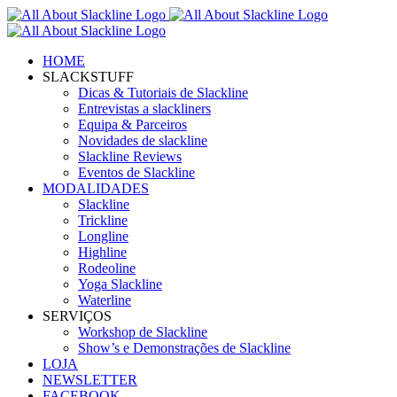
Skip
to
content
HOME
SLACKSTUFF
Dicas & Tutoriais de Slackline
Entrevistas a slackliners
Equipa & Parceiros
Novidades de slackline
Slackline Reviews
Eventos de Slackline
MODALIDADES
Slackline
Trickline
Longline
Highline
Rodeoline
Yoga Slackline
Waterline
SERVIÇOS
Workshop de Slackline
Show’s e Demonstrações de Slackline
LOJA
NEWSLETTER
FACEBOOK