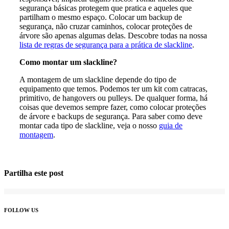
segurança básicas protegem que pratica e aqueles que
partilham o mesmo espaço. Colocar um backup de
segurança, não cruzar caminhos, colocar proteções de
árvore são apenas algumas delas. Descobre todas na nossa
lista de regras de segurança para a prática de slackline
.
Como montar um slackline?
A montagem de um slackline depende do tipo de
equipamento que temos. Podemos ter um kit com catracas,
primitivo, de hangovers ou pulleys. De qualquer forma, há
coisas que devemos sempre fazer, como colocar proteções
de árvore e backups de segurança. Para saber como deve
montar cada tipo de slackline, veja o nosso
guia de
montagem
.
Partilha este post
Facebook
Twitter
Reddit
LinkedIn
WhatsApp
Tumblr
Pinterest
FOLLOW US