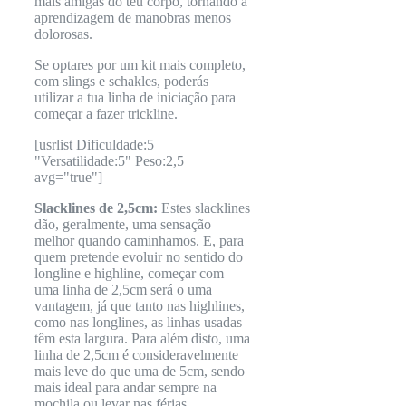
mais amigas do teu corpo, tornando a
aprendizagem de manobras menos
dolorosas.
Se optares por um kit mais completo,
com slings e schakles, poderás
utilizar a tua linha de iniciação para
começar a fazer trickline.
[usrlist Dificuldade:5
"Versatilidade:5" Peso:2,5
avg="true"]
Slacklines de 2,5cm:
Estes slacklines
dão, geralmente, uma sensação
melhor quando caminhamos. E, para
quem pretende evoluir no sentido do
longline e highline, começar com
uma linha de 2,5cm será o uma
vantagem, já que tanto nas highlines,
como nas longlines, as linhas usadas
têm esta largura. Para além disto, uma
linha de 2,5cm é consideravelmente
mais leve do que uma de 5cm, sendo
mais ideal para andar sempre na
mochila ou levar nas férias.