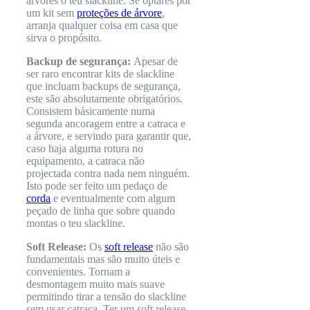
árvores o teu slackline. Se optares por
um kit sem
proteções de árvore
,
arranja qualquer coisa em casa que
sirva o propósito.
Backup de segurança:
Apesar de
ser raro encontrar kits de slackline
que incluam backups de segurança,
este são absolutamente obrigatórios.
Consistem básicamente numa
segunda ancoragem entre a catraca e
a árvore, e servindo para garantir que,
caso haja alguma rotura no
equipamento, a catraca não
projectada contra nada nem ninguém.
Isto pode ser feito um pedaço de
corda
e eventualmente com algum
peçado de linha que sobre quando
montas o teu slackline.
Soft Release:
Os
soft release
não são
fundamentais mas são muito úteis e
convenientes. Tornam a
desmontagem muito mais suave
permitindo tirar a tensão do slackline
sem usar catraca. Ter um soft release