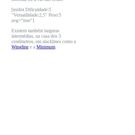
[usrlist Dificuldade:5
"Versatilidade:2,5" Peso:5
avg="true"]
Existem também larguras
intermédias, na casa dos 3
centímetros, em slacklines como a
Wingline
e a
Minimum
.