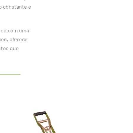
o constante e
kline com uma
bon, oferece
utos que