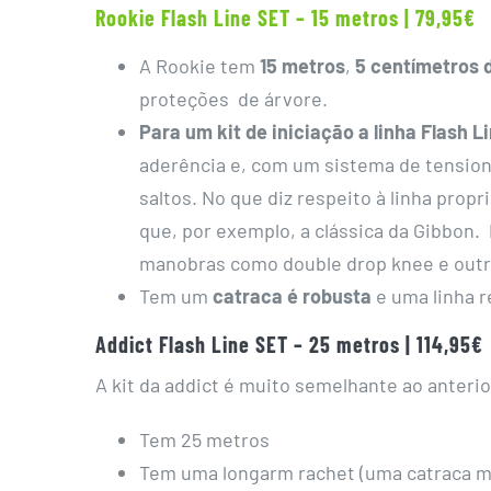
Rookie Flash Line SET – 15 metros | 79,95€
A Rookie tem
15 metros
,
5 centímetros 
proteções de árvore.
Para um kit de iniciação a linha Flash L
aderência e, com um sistema de tension
saltos. No que diz respeito à linha propr
que, por exemplo, a clássica da Gibbon. 
manobras como double drop knee e outra
Tem um
catraca é robusta
e uma linha r
Addict Flash Line SET – 25 metros | 114,95€
A kit da addict é muito semelhante ao anteri
Tem 25 metros
Tem uma longarm rachet (uma catraca m