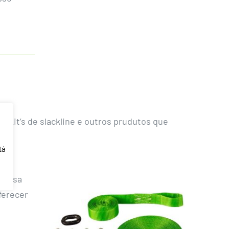
s kit’s de slackline e outros prudutos que
tá
 possa
ferecer