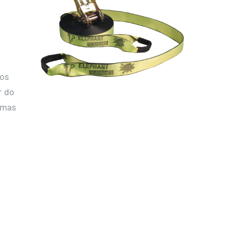
ros
r do
umas