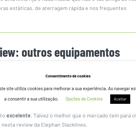
as estáticas, de aterragem rápida e nos frequentes
view: outros equipamentos
da Elephant Slacklines, não podiamos esquecer mais algun
Consentimento de cookies
ste site utiliza cookies para melhorar a sua experiência. Ao navegar es
a consentir a sua utilização.
Opções de Cookies
Aceitar
o, que é ser um
kit leve e super fácil de transportar
, que
uto
excelente
. Talvez o melhor que o mercado tem para o
o nesta review da Elephan Slacklines.