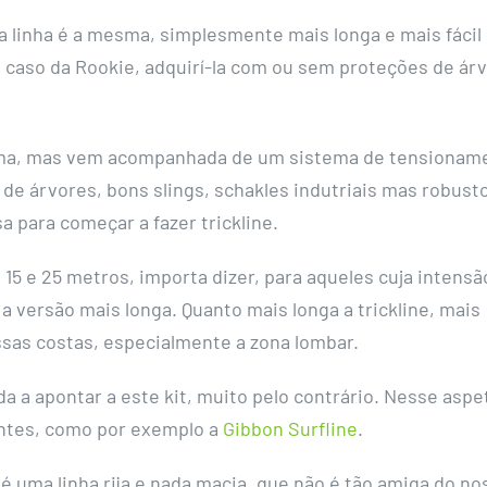
a linha é a mesma, simplesmente mais longa e mais fácil
caso da Rookie, adquirí-la com ou sem proteções de árv
 mesma, mas vem acompanhada de um sistema de tensionam
de árvores, bons slings, schakles indutriais mas robust
a para começar a fazer trickline.
 15 e 25 metros, importa dizer, para aqueles cuja intensã
a versão mais longa. Quanto mais longa a trickline, mais
sas costas, especialmente a zona lombar.
da a apontar a este kit, muito pelo contrário. Nesse aspe
entes, como por exemplo a
Gibbon Surfline
.
k é uma linha rija e nada macia, que não é tão amiga do no