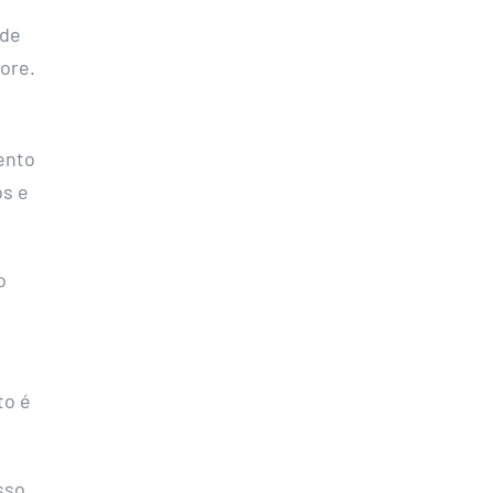
 de
ore.
ento
os e
o
to é
sso