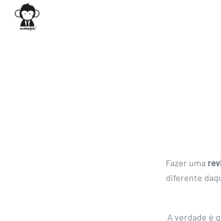
Skip
to
content
Fazer uma
rev
diferente daq
A verdade é q