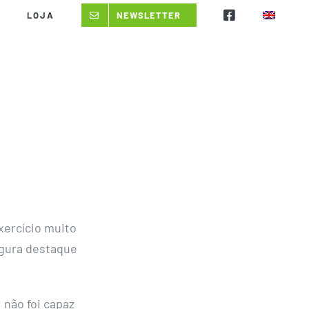
LOJA
NEWSLETTER
exercício muito
igura destaque
 não foi capaz