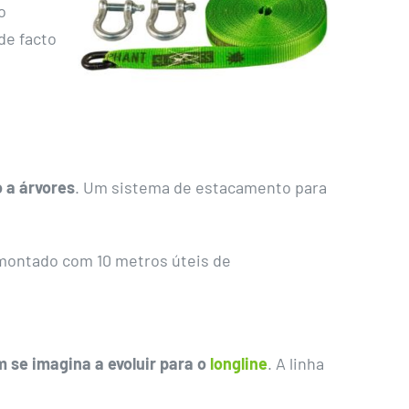
o
de facto
 a árvores
. Um sistema de estacamento para
r montado com 10 metros úteis de
 se imagina a evoluir para o
longline
. A linha